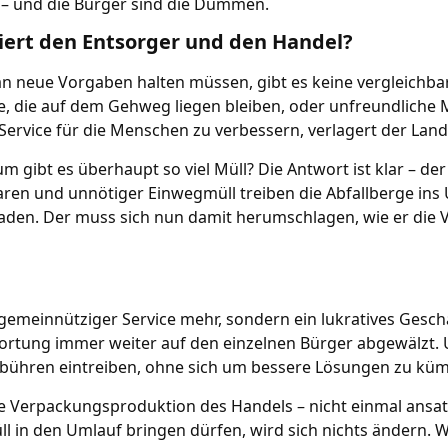
r – und die Bürger sind die Dummen.
liert den Entsorger und den Handel?
n neue Vorgaben halten müssen, gibt es keine vergleichba
, die auf dem Gehweg liegen bleiben, oder unfreundliche M
 Service für die Menschen zu verbessern, verlagert der Land
m gibt es überhaupt so viel Müll? Die Antwort ist klar – de
ren und unnötiger Einwegmüll treiben die Abfallberge ins 
sbaden. Der muss sich nun damit herumschlagen, wie er die 
 gemeinnütziger Service mehr, sondern ein lukratives Gesch
twortung immer weiter auf den einzelnen Bürger abgewälzt. 
Gebühren eintreiben, ohne sich um bessere Lösungen zu kü
ige Verpackungsproduktion des Handels – nicht einmal ans
 in den Umlauf bringen dürfen, wird sich nichts ändern.