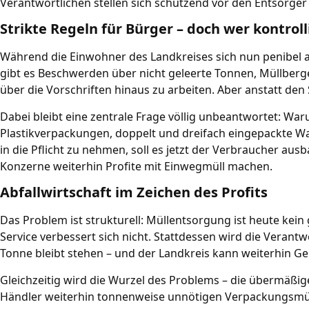
Verantwortlichen stellen sich schützend vor den Entsorge
Strikte Regeln für Bürger – doch wer kontrol
Während die Einwohner des Landkreises sich nun penibel a
gibt es Beschwerden über nicht geleerte Tonnen, Müllberge
über die Vorschriften hinaus zu arbeiten. Aber anstatt den
Dabei bleibt eine zentrale Frage völlig unbeantwortet: Waru
Plastikverpackungen, doppelt und dreifach eingepackte Wa
in die Pflicht zu nehmen, soll es jetzt der Verbraucher au
Konzerne weiterhin Profite mit Einwegmüll machen.
Abfallwirtschaft im Zeichen des Profits
Das Problem ist strukturell: Müllentsorgung ist heute kein
Service verbessert sich nicht. Stattdessen wird die Veran
Tonne bleibt stehen – und der Landkreis kann weiterhin 
Gleichzeitig wird die Wurzel des Problems – die übermäß
Händler weiterhin tonnenweise unnötigen Verpackungsmüll